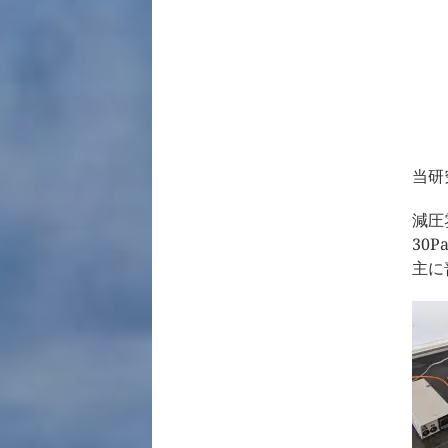
当研
減圧
30
主に