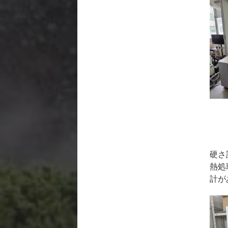
硬さ
熱処
計が