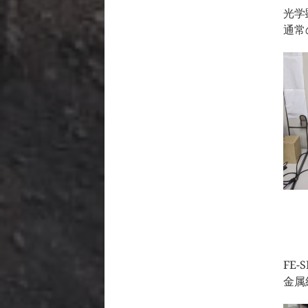
光学
通常
FE-
金属