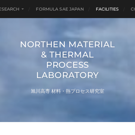
ESEARCH
FORMULA SAE JAPAN
FACILITIES
C
NORTHEN MATERIAL
& THERMAL
PROCESS
LABORATORY
旭川高専 材料・熱プロセス研究室